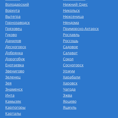
Володарский
Нижний Одес
Воркута
Никольск
Вытегра
Нюксеница
Горнозаводск
Няндома
Грязовец
Приморско-Ахтарск
Гуково
Рославль
Данилов
Россошь
Десногорск
Садовое
Добрянка
Салават
Дорогобуж
Сокол
Енотаевка
Сосногорск
Звенигово
Уржум
Зеленец
Харабали
Зея
Харовск
Знаменск
Чагода
Инта
Эжва
Камызяк
Ярцево
Карпогоры
Яшкуль
Карталы