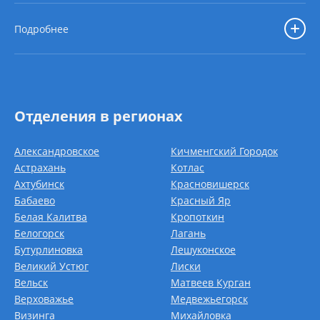
Подробнее
Отделения в регионах
Александровское
Кичменгский Городок
Астрахань
Котлас
Ахтубинск
Красновишерск
Бабаево
Красный Яр
Белая Калитва
Кропоткин
Белогорск
Лагань
Бутурлиновка
Лешуконское
Великий Устюг
Лиски
Вельск
Матвеев Курган
Верховажье
Медвежьегорск
Визинга
Михайловка