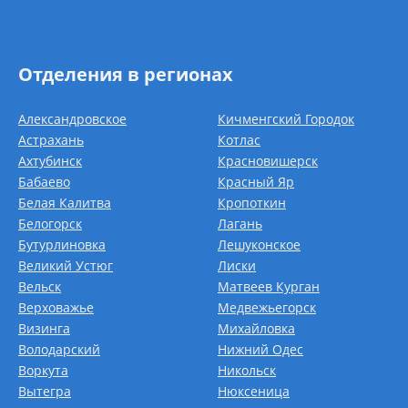
Отделения в регионах
Александровское
Кичменгский Городок
Астрахань
Котлас
Ахтубинск
Красновишерск
Бабаево
Красный Яр
Белая Калитва
Кропоткин
Белогорск
Лагань
Бутурлиновка
Лешуконское
Великий Устюг
Лиски
Вельск
Матвеев Курган
Верховажье
Медвежьегорск
Визинга
Михайловка
Володарский
Нижний Одес
Воркута
Никольск
Вытегра
Нюксеница