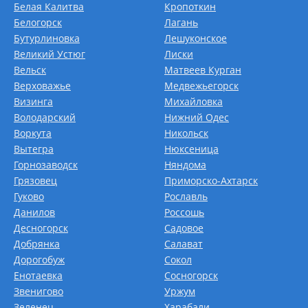
Белая Калитва
Кропоткин
Белогорск
Лагань
Бутурлиновка
Лешуконское
Великий Устюг
Лиски
Вельск
Матвеев Курган
Верховажье
Медвежьегорск
Визинга
Михайловка
Володарский
Нижний Одес
Воркута
Никольск
Вытегра
Нюксеница
Горнозаводск
Няндома
Грязовец
Приморско-Ахтарск
Гуково
Рославль
Данилов
Россошь
Десногорск
Садовое
Добрянка
Салават
Дорогобуж
Сокол
Енотаевка
Сосногорск
Звенигово
Уржум
Зеленец
Харабали