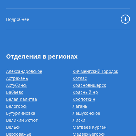
Подробнее
Отделения в регионах
Александровское
Кичменгский Городок
Астрахань
Котлас
Ахтубинск
Красновишерск
Бабаево
Красный Яр
Белая Калитва
Кропоткин
Белогорск
Лагань
Бутурлиновка
Лешуконское
Великий Устюг
Лиски
Вельск
Матвеев Курган
Верховажье
Медвежьегорск