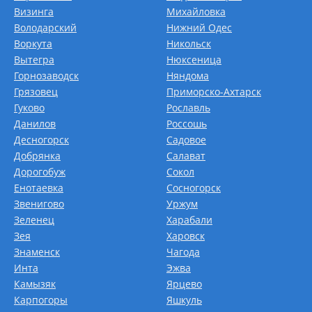
Визинга
Михайловка
Володарский
Нижний Одес
Воркута
Никольск
Вытегра
Нюксеница
Горнозаводск
Няндома
Грязовец
Приморско-Ахтарск
Гуково
Рославль
Данилов
Россошь
Десногорск
Садовое
Добрянка
Салават
Дорогобуж
Сокол
Енотаевка
Сосногорск
Звенигово
Уржум
Зеленец
Харабали
Зея
Харовск
Знаменск
Чагода
Инта
Эжва
Камызяк
Ярцево
Карпогоры
Яшкуль