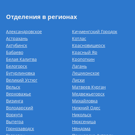
Отделения в регионах
Александровское
Кичменгский Городок
Астрахань
Котлас
Ахтубинск
Красновишерск
Бабаево
Красный Яр
Белая Калитва
Кропоткин
Белогорск
Лагань
Бутурлиновка
Лешуконское
Великий Устюг
Лиски
Вельск
Матвеев Курган
Верховажье
Медвежьегорск
Визинга
Михайловка
Володарский
Нижний Одес
Воркута
Никольск
Вытегра
Нюксеница
Горнозаводск
Няндома