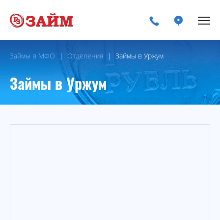
Займы в МФО
Отделения
Займы в Уржум
Займы в Уржум