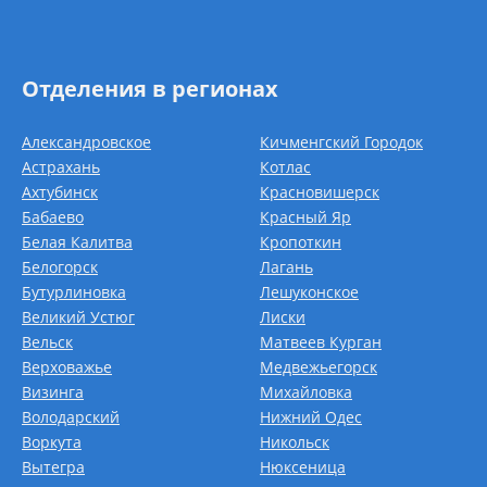
Отделения в регионах
Александровское
Кичменгский Городок
Астрахань
Котлас
Ахтубинск
Красновишерск
Бабаево
Красный Яр
Белая Калитва
Кропоткин
Белогорск
Лагань
Бутурлиновка
Лешуконское
Великий Устюг
Лиски
Вельск
Матвеев Курган
Верховажье
Медвежьегорск
Визинга
Михайловка
Володарский
Нижний Одес
Воркута
Никольск
Вытегра
Нюксеница