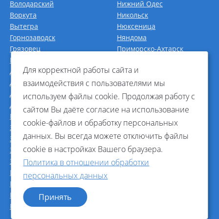
Володарский
Нижний Одес
Воркута
Никольск
Вытегра
Нюксеница
Горнозаводск
Няндома
Грязовец
Приморско-Ахтарск
Гуково
Рославль
Для корректной работы сайта и
Данилов
Россошь
взаимодействия с пользователями мы
Десногорск
Садовое
Добрянка
Салават
используем файлы cookie. Продолжая работу с
Дорогобуж
Сокол
сайтом Вы даёте согласие на использование
Енотаевка
Сосногорск
cookie-файлов и обработку персональных
Звенигово
Уржум
данных. Вы всегда можете отключить файлы
Зеленец
Харабали
cookie в настройках Вашего браузера.
Зея
Харовск
Знаменск
Чагода
Политика в отношении обработки
Инта
Эжва
персональных данных
Камызяк
Ярцево
Карпогоры
Яшкуль
Принять
Карталы