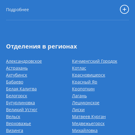
Подробнее
Отделения в регионах
Александровское
Кичменгский Городок
Астрахань
Котлас
Ахтубинск
Красновишерск
Бабаево
Красный Яр
Белая Калитва
Кропоткин
Белогорск
Лагань
Бутурлиновка
Лешуконское
Великий Устюг
Лиски
Вельск
Матвеев Курган
Верховажье
Медвежьегорск
Визинга
Михайловка